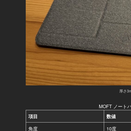
厚さ3
MOFT ノート
項目
数値
角度
10度